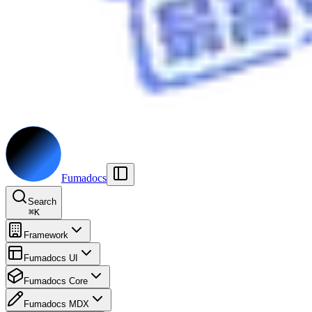
Fumadocs
Search
⌘
K
Framework
Fumadocs UI
Fumadocs Core
Fumadocs MDX